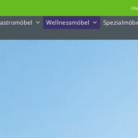
Obj
astromöbel
Wellnessmöbel
Spezialmöb