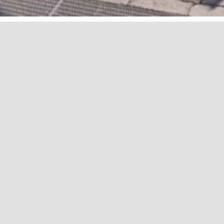
Alu-Komfort-Liege Florenz
Aluminium
Textilien
Rahmenfarbe: Bronze, Graphit
Bezugfarbe: Graphit-Grau, Mocca