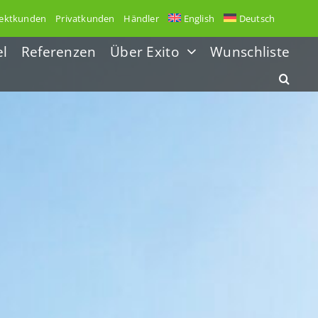
ektkunden
Privatkunden
Händler
English
Deutsch
el
Referenzen
Über Exito
Wunschliste