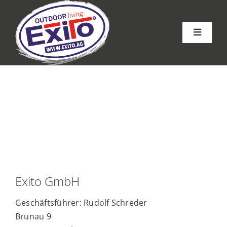
Skip
to
content
Toggle
Navigat
Startseite
Gastromöbel
Wellnessmöbel
Spezialmöbel
Exito GmbH
Referenzen
Geschäftsführer: Rudolf Schreder
Brunau 9
Über Exito