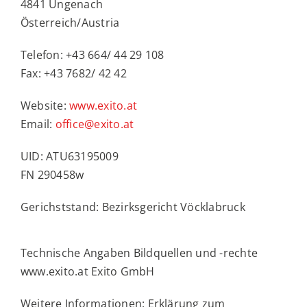
4841 Ungenach
Österreich/Austria
Wunschliste
Telefon: +43 664/ 44 29 108
Fax: +43 7682/ 42 42
Search
Website:
www.exito.at
for:
Email:
office@exito.at
UID: ATU63195009
FN 290458w
Gerichststand: Bezirksgericht Vöcklabruck
Technische Angaben Bildquellen und -rechte
www.exito.at Exito GmbH
Weitere Informationen: Erklärung zum