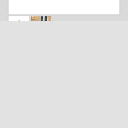
Extrem Robust!
Auch mit holz erhältlich.
Breite: 158 cm
Tiefe: 130 cm
Wird auch nach Maß gefertigt!