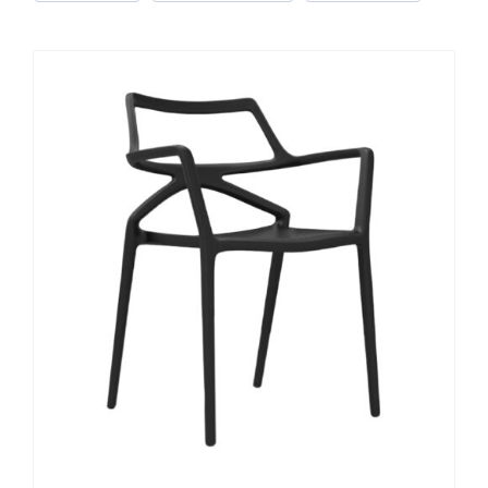
Wunschliste
Search
for: