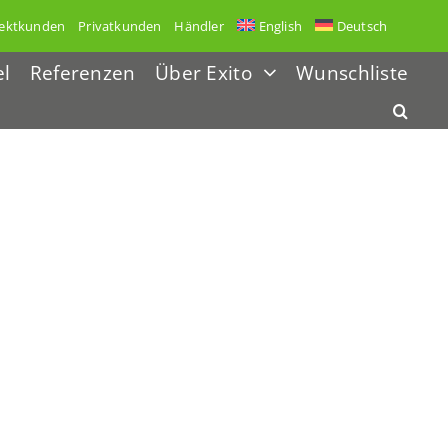
ektkunden
Privatkunden
Händler
English
Deutsch
el
Referenzen
Über Exito
Wunschliste