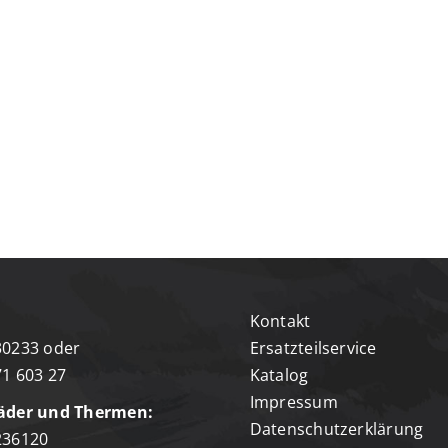
Kontakt
30233 oder
Ersatzteilservice
1 603 27
Katalog
Impressum
äder und Thermen:
Datenschutzerklärung
236120